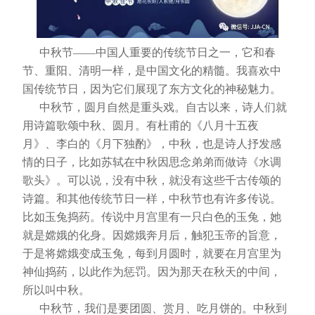
中秋节——中国人重要的传统节日之一，它和春
节、重阳、清明一样，是中国文化的精髓。我喜欢中
国传统节日，因为它们展现了东方文化的神秘魅力。
中秋节，圆月自然是重头戏。自古以来，诗人们就
用诗篇歌颂中秋、圆月。有杜甫的《八月十五夜
月》、李白的《月下独酌》，中秋，也是诗人抒发感
情的日子，比如苏轼在中秋因思念弟弟而做诗《水调
歌头》。可以说，没有中秋，就没有这些千古传颂的
诗篇。
和其他传统节日一样，中秋节也有许多传说。
比如玉兔捣药。传说中月宫里有一只白色的玉兔，她
就是嫦娥的化身。因嫦娥奔月后，触犯玉帝的旨意，
于是将嫦娥变成玉兔，每到月圆时，就要在月宫里为
神仙捣药，以此作为惩罚。因为那天在秋天的中间，
所以叫中秋。
中秋节，我们是要团圆、赏月、吃月饼的。中秋到